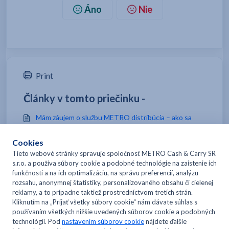
Áno
Nie
Print
Články v tomto priečinku -
Mám záujem o službu METRO distribúcia – ako sa
môžem zaregistrovať?
Ako môžem objednávať tovar?
Ako môžem sledovať svoju objednávku?
Aké sú náklady na doručenie?
Možno by ste si radi prečítali -