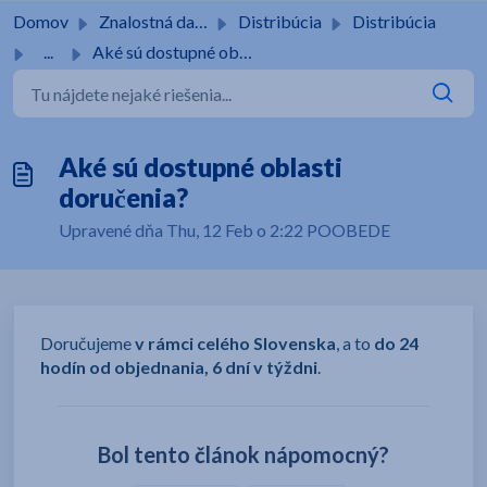
Preskočiť na hlavný obsah
Domov
Znalostná databáza
Distribúcia
Distribúcia
...
Aké sú dostupné oblasti doručenia?
Aké sú dostupné oblasti
doručenia?
Upravené dňa Thu, 12 Feb o 2:22 POOBEDE
Doručujeme
v rámci celého Slovenska
, a to
do 24
hodín od objednania, 6 dní v týždni
.
Bol tento článok nápomocný?