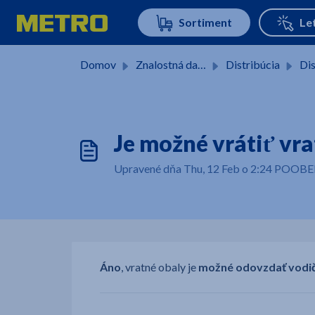
Preskočiť na hlavný obsah
Domov
Znalostná databáza
Distribúcia
Dis
Je možné vrátiť vra
Upravené dňa Thu, 12 Feb o 2:24 POOB
Áno
, vratné obaly je
možné odovzdať vodi