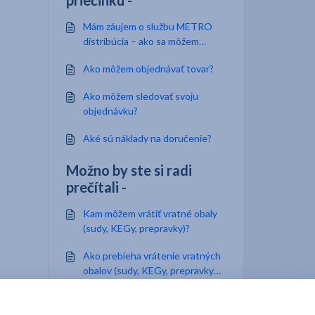
priečinku -
Mám záujem o službu METRO
distribúcia – ako sa môžem
zaregistrovať?
Ako môžem objednávať tovar?
Ako môžem sledovať svoju
objednávku?
Aké sú náklady na doručenie?
Možno by ste si radi
prečítali -
Kam môžem vrátiť vratné obaly
(sudy, KEGy, prepravky)?
Ako prebieha vrátenie vratných
obalov (sudy, KEGy, prepravky)
pri službe METRO distribúcia?
Započítavajú sa do obratov i
vratné obaly?