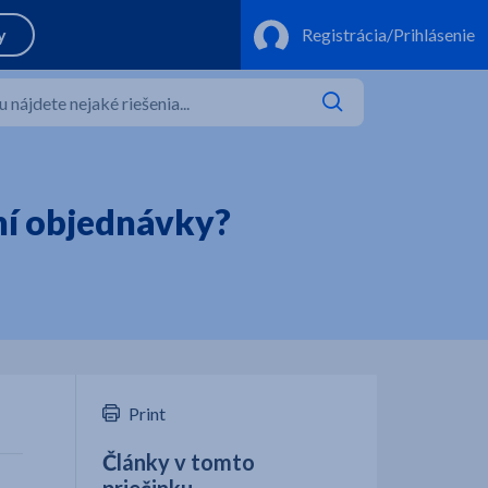
aní objednávky?
Print
Články v tomto