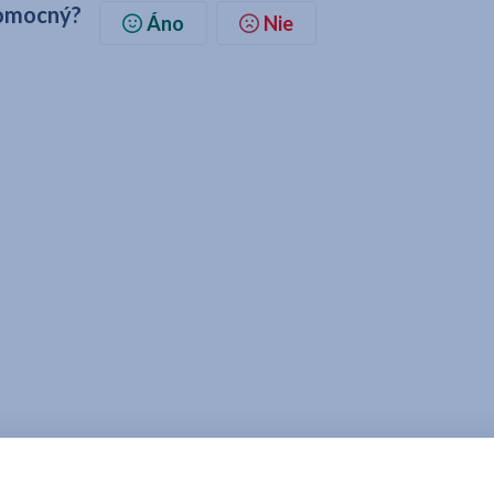
pomocný?
Áno
Nie