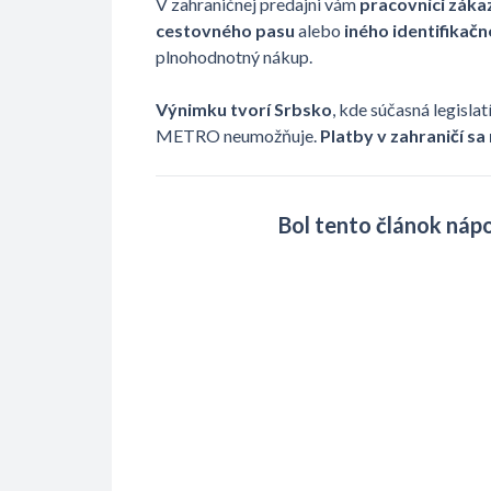
V zahraničnej predajni vám
pracovníci záka
cestovného pasu
alebo
iného identifikač
plnohodnotný nákup.
Výnimku tvorí Srbsko
, kde súčasná legisl
METRO neumožňuje.
Platby v zahraničí
sa
Bol tento článok ná