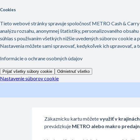
Preskočiť na hlavný obsah
Domov
Znalostná databáza
Moja METRO karta
Platí slovenská MET
Upravené dňa Thu, 12 Feb o 2:29 POOB
Zákaznícku kartu môžete
využiť v krajinách
prevádzkuje
METRO alebo makro predajn