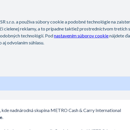
Moja METRO karta
RO karta aj v inej krajine?
EDE
, kde nadnárodná skupina METRO Cash & Carry International
e
.