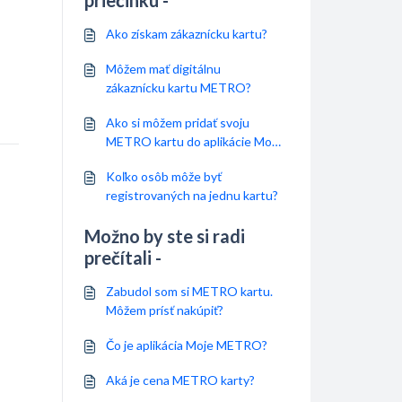
priečinku -
Ako získam zákaznícku kartu?
Môžem mať digitálnu
zákaznícku kartu METRO?
Ako si môžem pridať svoju
METRO kartu do aplikácie Moje
METRO?
Koľko osôb môže byť
registrovaných na jednu kartu?
Možno by ste si radi
prečítali -
Zabudol som si METRO kartu.
Môžem prísť nakúpiť?
Čo je aplikácia Moje METRO?
Aká je cena METRO karty?