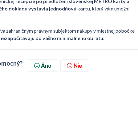
zníckej recepcie po predložení slovenskej METRO karty
a
ného dokladu vystavia jednodňovú kartu
, ktorá vám umožní
atíva zahraničným právnym subjektom nákupy v miestnej pobočke
nezapočítavajú do vášho minimálneho obratu
.
pomocný?
Áno
Nie