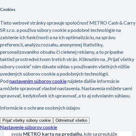
Preskočiť na hlavný obsah
Domov
Znalostná databáza
Spravovať účet
Spravovať účet
...
Ako môžu moji zamestnanci získať kartu METRO na nákupy pr...
Ako môžu moji zamestnanci získať
kartu METRO na nákupy pre moju
firmu?
Upravené dňa Fri, 20 Feb o 4:07 POOBEDE
Stačí, ak
majiteľ firmy
uvedie mená
zamestnancov
alebo ďalších držiteľov karty.
Každý z nich
si potom môže
osobne
prísť
vyzdvihnúť
svoju
METRO kartu na predajňu
, kde sa preukáže